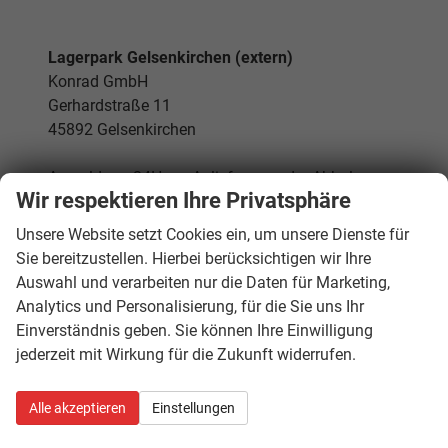
Lagerpark Gelsenkirchen (extern)
Konrad GmbH
Gerhardstraße 11
45892 Gelsenkirchen
Anmeldung 24H vor Anlieferung oder Abholung
Wir respektieren Ihre Privatsphäre
an folgende E-Mailadresse:
Unsere Website setzt Cookies ein, um unsere Dienste für
parkgelsenkirchen@gmail.com
und in CC:
Sie bereitzustellen. Hierbei berücksichtigen wir Ihre
logistik@gw-deutschland.de
Auswahl und verarbeiten nur die Daten für Marketing,
Analytics und Personalisierung, für die Sie uns Ihr
Folgende Timeslot sind von Montag – Freitag
Einverständnis geben. Sie können Ihre Einwilligung
möglich:
jederzeit mit Wirkung für die Zukunft widerrufen.
08:00 Uhr – 10:00 Uhr
Alle akzeptieren
Einstellungen
10:00 Uhr – 12:00 Uhr