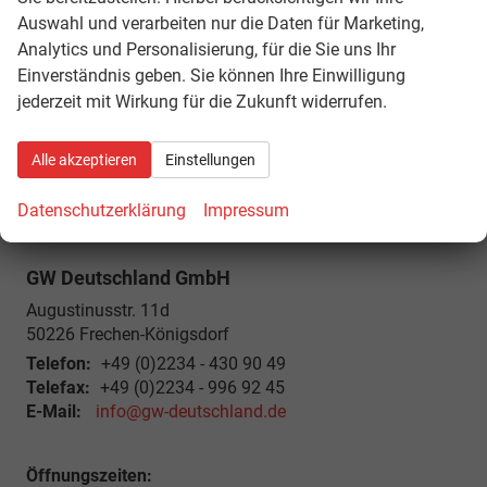
Registrieren
Auswahl und verarbeiten nur die Daten für Marketing,
Analytics und Personalisierung, für die Sie uns Ihr
Einverständnis geben. Sie können Ihre Einwilligung
Geparkte Fahrzeuge (
0
)
jederzeit mit Wirkung für die Zukunft widerrufen.
Alle akzeptieren
Einstellungen
Datenschutzerklärung
Impressum
GW Deutschland GmbH
Augustinusstr. 11d
50226
Frechen-Königsdorf
Telefon:
+49 (0)2234 - 430 90 49
Telefax:
+49 (0)2234 - 996 92 45
E-Mail:
info@gw-deutschland.de
Öffnungszeiten: